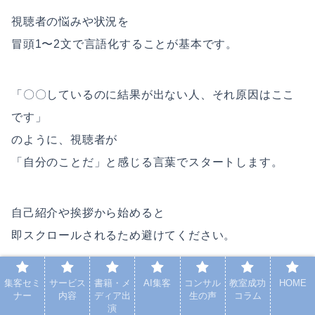
視聴者の悩みや状況を
冒頭1〜2文で言語化することが基本です。
「〇〇しているのに結果が出ない人、それ原因はここ
です」
のように、視聴者が
「自分のことだ」と感じる言葉でスタートします。
自己紹介や挨拶から始めると
即スクロールされるため避けてください。
集客セミ
サービス
書籍・メ
AI集客
コンサル
教室成功
HOME
リールを頑張っているのにフォロワーさんが増
ナー
内容
ディア出
生の声
コラム
演
えないのはなぜですか？