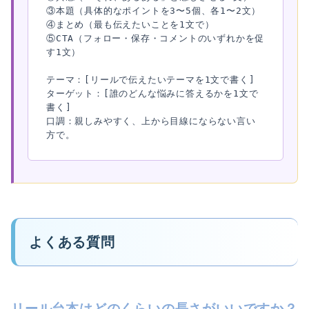
③本題（具体的なポイントを3〜5個、各1〜2文）

④まとめ（最も伝えたいことを1文で）

⑤CTA（フォロー・保存・コメントのいずれかを促
す1文）

テーマ：[リールで伝えたいテーマを1文で書く]

ターゲット：[誰のどんな悩みに答えるかを1文で
書く]

口調：親しみやすく、上から目線にならない言い
方で。
よくある質問
リール台本はどのくらいの長さがいいですか？