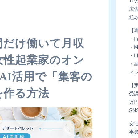
1
広告
組
【
・In
間だけ働いて月収
・M
・L
女性起業家のオン
・
ィ
AI活用で「集客の
【
を作る方法
受講
万
SN
女
事