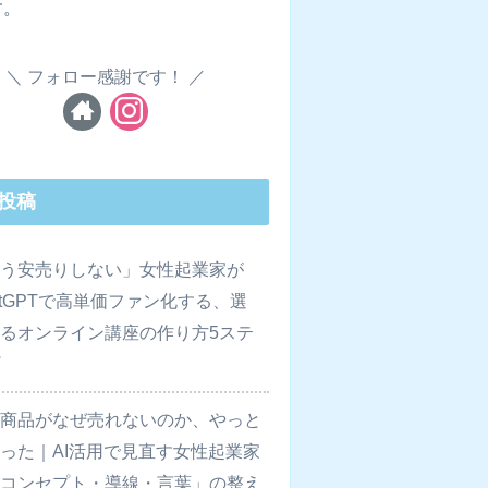
す。
フォロー感謝です！
投稿
もう安売りしない」女性起業家が
atGPTで高単価ファン化する、選
るオンライン講座の作り方5ステ
プ
額商品がなぜ売れないのか、やっと
った｜AI活用で見直す女性起業家
「コンセプト・導線・言葉」の整え