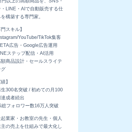
0万円以上の高額商品を、SNS・
・LINE・AIで自動販売する仕
みを構築する専門家。
専門スキル】
stagram/YouTube/TikTok集客
ETA広告・Google広告運用
INEステップ配信・AI活用
高額商品設計・セールスライテ
ング
実績】
生300名突破 / 初めての月100
円達成者続出
S総フォロワー数16万人突破
性起業家・お教室の先生・個人
業主の売上を仕組みで最大化し