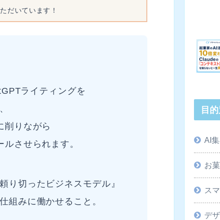
いただいています！
tGPTライティングを
、
目的
に削りながら
AI
ールさせられます。
お
頼り切ったビジネスモデル』
ス
仕組みに働かせること。
デ