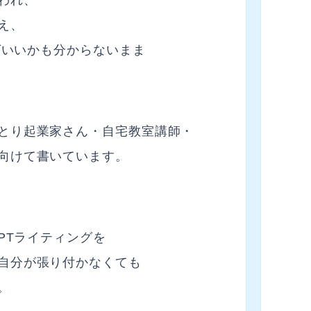
われ、
え、
ればいいかも分からないまま
とり起業家さん・自宅教室講師・
向けて書いています。
GPTライティングを
自分が張り付かなくても
。