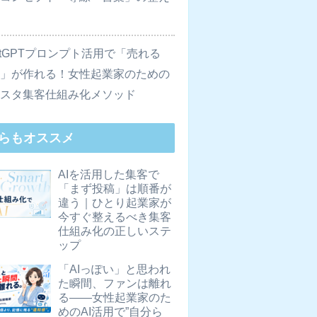
atGPTプロンプト活用で「売れる
稿」が作れる！女性起業家のための
ンスタ集客仕組み化メソッド
らもオススメ
AIを活用した集客で
「まず投稿」は順番が
違う｜ひとり起業家が
今すぐ整えるべき集客
仕組み化の正しいステ
ップ
「AIっぽい」と思われ
た瞬間、ファンは離れ
る――女性起業家のた
めのAI活用で”自分ら