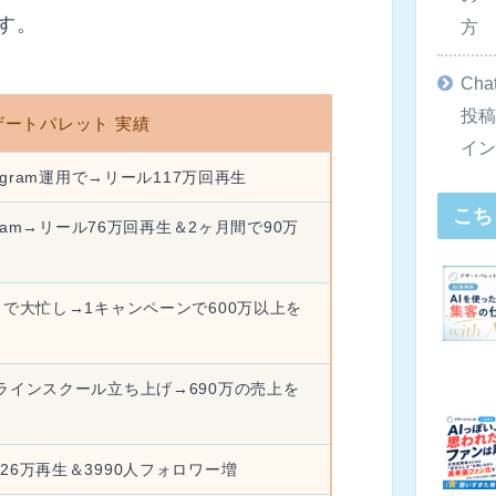
す。
方
Ch
投
デザートパレット 実績
イ
agram運用で→リール117万回再生
こち
gram→リール76万回再生＆2ヶ月間で90万
とで大忙し→1キャンペーンで600万以上を
ラインスクール立ち上げ→690万の売上を
26万再生＆3990人フォロワー増