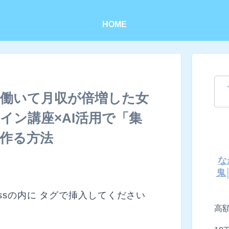
HOME
け働いて月収が倍増した女
イン講座×AI活用で「集
作る方法
な
鬼
rdPressの内に タグで挿入してください
高