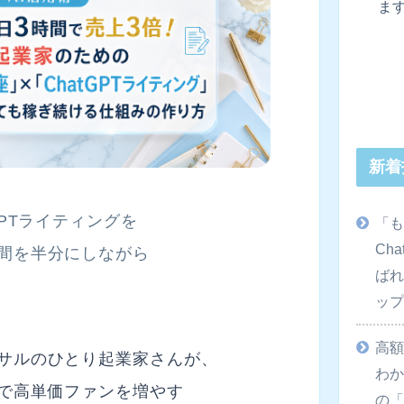
ま
新着
GPTライティングを
「
Ch
間を半分にしながら
ばれ
ッ
高
サルのひとり起業家さんが、
わか
化で高単価ファンを増やす
の