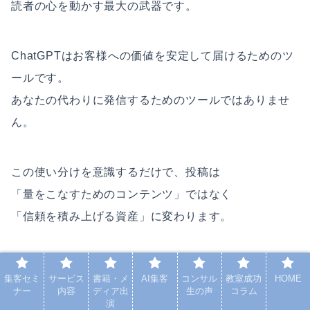
読者の心を動かす最大の武器です。
ChatGPTはお客様への価値を安定して届けるためのツ
ールです。
あなたの代わりに発信するためのツールではありませ
ん。
この使い分けを意識するだけで、投稿は
「量をこなすためのコンテンツ」ではなく
「信頼を積み上げる資産」に変わります。
薬膳講座の生徒さんは、
集客セミ
サービス
書籍・メ
AI集客
コンサル
教室成功
HOME
月30万円の売上がやっとという状態から、
ナー
内容
ディア出
生の声
コラム
演